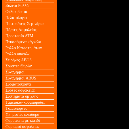
Ξύλινα Ρολλά
Οπλοκιβώτια
Πελατολόγιο
Πιστοπ/σεις-Σεμινάρια
Πόρτες Ασφαλείας
Προστασία ΑΤΜ
Πτυσσόμενα κάγκελα
Ρολλά Καταστημάτων
Ρολλά οικειών
Σειρήνες ABUS
Σούστες Θυρών
Συναγερμοί
Συναγερμοί ABUS
Συρματόσχοινα
Σύρτες ασφαλείας
Συστήματα ομίχλης
Ταμειάκια-κουμπαράδες
Τζαμόπορτες
Υπηρεσίες κλειδαρά
Φαρμακεία με κλειδί
Φοριαμοί ασφαλείας