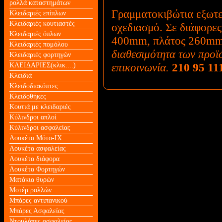
ρολλά καταστημάτων
Γραμματοκιβώτια εξωτε
Κλειδαριές επίπλων
Κλειδαριές κουτιαστές
σχεδιασμό. Σε διάφορες
Κλειδαριές όπλων
400mm, πλάτος 260mm
Κλειδαριές πομόλου
διαθεσιμότητα των προϊ
Κλειδαριές φορτηγών
επικοινωνία.
210 95 11
ΚΛΕΙΔΑΡΙΕΣ(κλικ....)
Κλειδιά
Κλειδοδιακόπτες
Κλειδοθήκες
Κουτιά με κλειδαριές
Κύλινδροι απλοί
Κύλινδροι ασφαλείας
Λουκέτα Mότο-ΙΧ
Λουκέτα ασφαλείας
Λουκέτα διάφορα
Λουκέτα Φορτηγών
Ματάκια θυρών
Μοτέρ ρολλών
Μπάρες αντιπανικού
Μπάρες Ασφαλείας
Ντουλάπες ασφαλείας