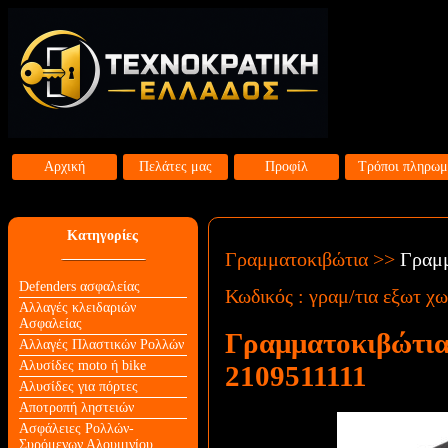
Αρχική
Πελάτες μας
Προφίλ
Τρόποι πληρωμ
Κατηγορίες
Γραμματοκιβώτια
>>
Γραμμ
Defenders ασφαλείας
Κωδικός :
γραμ/τια εξωτ χ
Αλλαγές κλειδαριών
Aσφαλείας
Γραμματοκιβώτια
Αλλαγές Πλαστικών Ρολλών
Αλυσίδες moto ή bike
2109511111
Αλυσίδες για πόρτες
Αποτροπή ληστειών
Ασφάλειες Ρολλών-
Συρόμενων Αλουμινίου