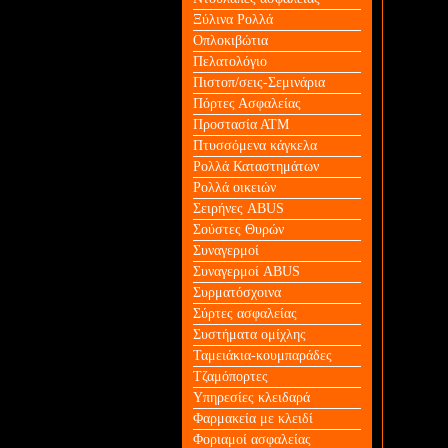
Ξύλινα Ρολλά
Οπλοκιβώτια
Πελατολόγιο
Πιστοπ/σεις-Σεμινάρια
Πόρτες Ασφαλείας
Προστασία ΑΤΜ
Πτυσσόμενα κάγκελα
Ρολλά Καταστημάτων
Ρολλά οικειών
Σειρήνες ABUS
Σούστες Θυρών
Συναγερμοί
Συναγερμοί ABUS
Συρματόσχοινα
Σύρτες ασφαλείας
Συστήματα ομίχλης
Ταμειάκια-κουμπαράδες
Τζαμόπορτες
Υπηρεσίες κλειδαρά
Φαρμακεία με κλειδί
Φοριαμοί ασφαλείας