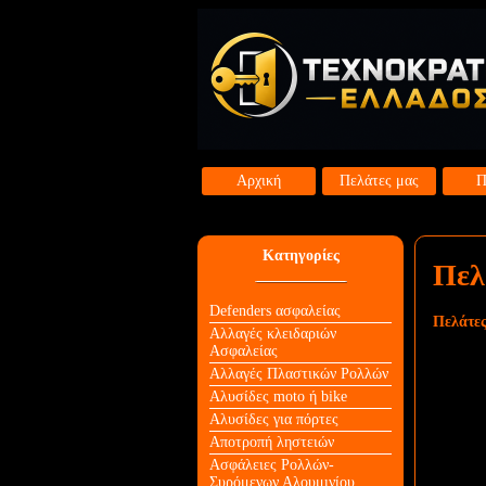
Αρχική
Πελάτες μας
Π
Κατηγορίες
Πελ
Defenders ασφαλείας
Πελάτες
Αλλαγές κλειδαριών
Aσφαλείας
Αλλαγές Πλαστικών Ρολλών
Αλυσίδες moto ή bike
Αλυσίδες για πόρτες
Αποτροπή ληστειών
Ασφάλειες Ρολλών-
Συρόμενων Αλουμινίου