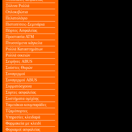
Ξύλινα Ρολλά
Οπλοκιβώτια
Πελατολόγιο
Πιστοπ/σεις-Σεμινάρια
Πόρτες Ασφαλείας
Προστασία ΑΤΜ
Πτυσσόμενα κάγκελα
Ρολλά Καταστημάτων
Ρολλά οικειών
Σειρήνες ABUS
Σούστες Θυρών
Συναγερμοί
Συναγερμοί ABUS
Συρματόσχοινα
Σύρτες ασφαλείας
Συστήματα ομίχλης
Ταμειάκια-κουμπαράδες
Τζαμόπορτες
Υπηρεσίες κλειδαρά
Φαρμακεία με κλειδί
Φοριαμοί ασφαλείας