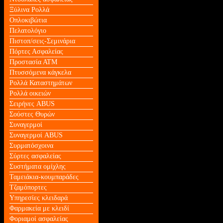
Ξύλινα Ρολλά
Οπλοκιβώτια
Πελατολόγιο
Πιστοπ/σεις-Σεμινάρια
Πόρτες Ασφαλείας
Προστασία ΑΤΜ
Πτυσσόμενα κάγκελα
Ρολλά Καταστημάτων
Ρολλά οικειών
Σειρήνες ABUS
Σούστες Θυρών
Συναγερμοί
Συναγερμοί ABUS
Συρματόσχοινα
Σύρτες ασφαλείας
Συστήματα ομίχλης
Ταμειάκια-κουμπαράδες
Τζαμόπορτες
Υπηρεσίες κλειδαρά
Φαρμακεία με κλειδί
Φοριαμοί ασφαλείας