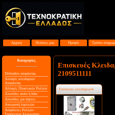
Αρχική
Πελάτες μας
Προφίλ
Τρόποι πληρωμ
Κατηγορίες
Επισκευές Κλειδα
2109511111
Defenders ασφαλείας
Αλλαγές κλειδαριών
Aσφαλείας
Αλλαγές Πλαστικών Ρολλών
Επισκευες κλειδαριων4
Αλυσίδες moto ή bike
Αλυσίδες για πόρτες
Αποτροπή ληστειών
Ασφάλειες Ρολλών-
Συρόμενων Αλουμινίου