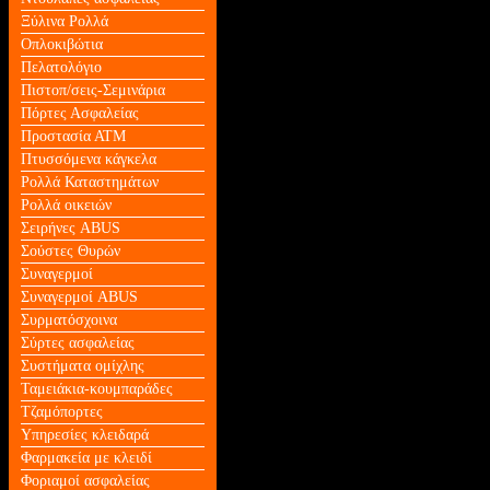
Ξύλινα Ρολλά
Οπλοκιβώτια
Πελατολόγιο
Πιστοπ/σεις-Σεμινάρια
Πόρτες Ασφαλείας
Προστασία ΑΤΜ
Πτυσσόμενα κάγκελα
Ρολλά Καταστημάτων
Ρολλά οικειών
Σειρήνες ABUS
Σούστες Θυρών
Συναγερμοί
Συναγερμοί ABUS
Συρματόσχοινα
Σύρτες ασφαλείας
Συστήματα ομίχλης
Ταμειάκια-κουμπαράδες
Τζαμόπορτες
Υπηρεσίες κλειδαρά
Φαρμακεία με κλειδί
Φοριαμοί ασφαλείας