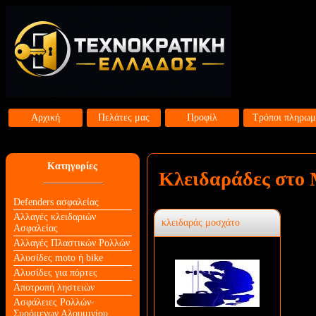
Αρχική
Πελάτες μας
Προφίλ
Τρόποι πληρωμ
Κατηγορίες
Κλειδαράδες στο 
Defenders ασφαλείας
Αλλαγές κλειδαριών
κλειδαράς μοσχάτο
Aσφαλείας
Αλλαγές Πλαστικών Ρολλών
Αλυσίδες moto ή bike
Αλυσίδες για πόρτες
Αποτροπή ληστειών
Ασφάλειες Ρολλών-
Συρόμενων Αλουμινίου