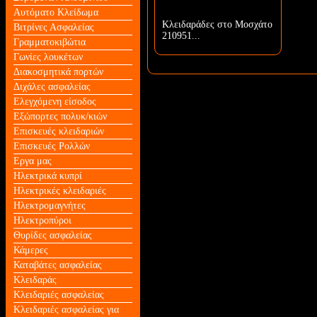
Αυτόματο Κλείδωμα
Κλειδαράδες στο Μοσχάτο
Βιτρίνες Ασφαλείας
210951...
Γραμματοκιβώτια
Γωνίες λουκέτων
Διακοσμητικά πορτών
Διχάλες ασφαλείας
Ελεγχόμενη είσοδος
Εξώπορτες πολυκ/κιών
Επισκευές κλειδαριών
Επισκευές Ρολλών
Εργα μας
Ηλεκτρικά κυπρί
Ηλεκτρικές κλειδαριές
Ηλεκτρομαγνήτες
Ηλεκτροπύροι
Θυρίδες ασφαλείας
Κάμερες
Καταβάτες ασφαλείας
Κλειδαράς
Κλειδαριές ασφαλείας
Κλειδαριές ασφαλείας για