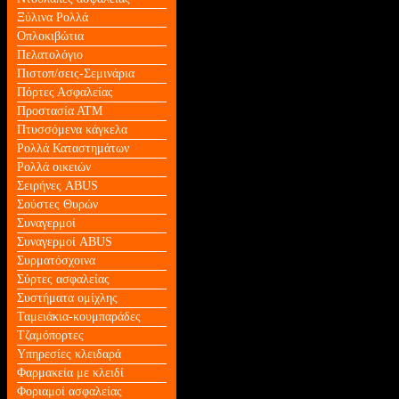
Ξύλινα Ρολλά
Οπλοκιβώτια
Πελατολόγιο
Πιστοπ/σεις-Σεμινάρια
Πόρτες Ασφαλείας
Προστασία ΑΤΜ
Πτυσσόμενα κάγκελα
Ρολλά Καταστημάτων
Ρολλά οικειών
Σειρήνες ABUS
Σούστες Θυρών
Συναγερμοί
Συναγερμοί ABUS
Συρματόσχοινα
Σύρτες ασφαλείας
Συστήματα ομίχλης
Ταμειάκια-κουμπαράδες
Τζαμόπορτες
Υπηρεσίες κλειδαρά
Φαρμακεία με κλειδί
Φοριαμοί ασφαλείας