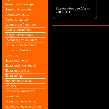
Αυτόματο Κλείδωμα
Κλειδαράδες στο Δάφνη
Βιτρίνες Ασφαλείας
2109511111
Γραμματοκιβώτια
Γωνίες λουκέτων
Διακοσμητικά πορτών
Διχάλες ασφαλείας
Ελεγχόμενη είσοδος
Εξώπορτες πολυκ/κιών
Επισκευές κλειδαριών
Επισκευές Ρολλών
Εργα μας
Ηλεκτρικά κυπρί
Ηλεκτρικές κλειδαριές
Ηλεκτρομαγνήτες
Ηλεκτροπύροι
Θυρίδες ασφαλείας
Κάμερες
Καταβάτες ασφαλείας
Κλειδαράς
Κλειδαριές ασφαλείας
Κλειδαριές ασφαλείας για