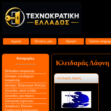
Αρχική
Πελάτες μας
Προφίλ
Τρόποι πληρωμ
Κατηγορίες
Κλειδαράς Δάφνη 
Defenders ασφαλείας
Αλλαγές κλειδαριών
κλειδαράς Δαφνη
Aσφαλείας
Αλλαγές Πλαστικών Ρολλών
Αλυσίδες moto ή bike
Αλυσίδες για πόρτες
Αποτροπή ληστειών
Ασφάλειες Ρολλών-
Συρόμενων Αλουμινίου