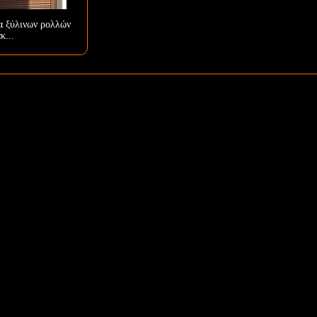
α ξύλινων ρολλών
κ...