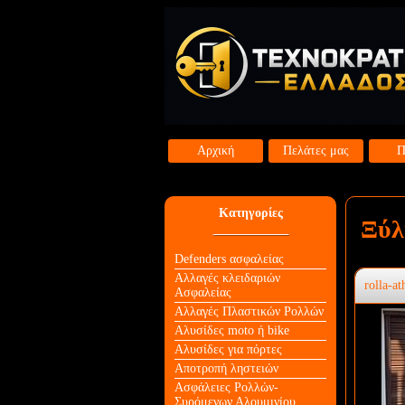
Αρχική
Πελάτες μας
Π
Κατηγορίες
Ξύλ
Defenders ασφαλείας
Αλλαγές κλειδαριών
rolla-at
Aσφαλείας
Αλλαγές Πλαστικών Ρολλών
Αλυσίδες moto ή bike
Αλυσίδες για πόρτες
Αποτροπή ληστειών
Ασφάλειες Ρολλών-
Συρόμενων Αλουμινίου