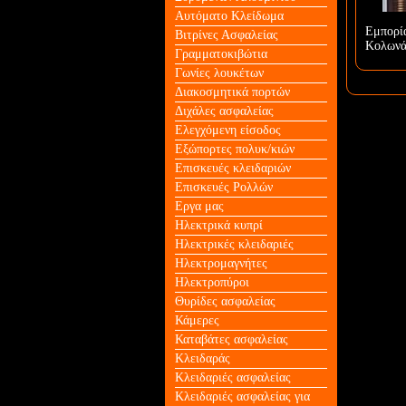
Αυτόματο Κλείδωμα
Εμπορί
Βιτρίνες Ασφαλείας
Κολωνά
Γραμματοκιβώτια
Γωνίες λουκέτων
Διακοσμητικά πορτών
Διχάλες ασφαλείας
Ελεγχόμενη είσοδος
Εξώπορτες πολυκ/κιών
Επισκευές κλειδαριών
Επισκευές Ρολλών
Εργα μας
Ηλεκτρικά κυπρί
Ηλεκτρικές κλειδαριές
Ηλεκτρομαγνήτες
Ηλεκτροπύροι
Θυρίδες ασφαλείας
Κάμερες
Καταβάτες ασφαλείας
Κλειδαράς
Κλειδαριές ασφαλείας
Κλειδαριές ασφαλείας για