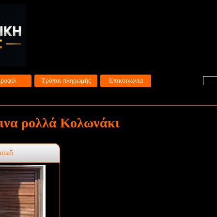
ροφίλ
Τρόποι πληρωμής
Επικοινωνία
ινα ρολλά Κολωνάκι
hina5