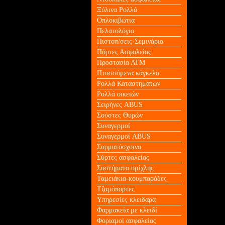
Ξύλινα Ρολλά
Οπλοκιβώτια
Πελατολόγιο
Πιστοπ/σεις-Σεμινάρια
Πόρτες Ασφαλείας
Προστασία ΑΤΜ
Πτυσσόμενα κάγκελα
Ρολλά Καταστημάτων
Ρολλά οικειών
Σειρήνες ABUS
Σούστες Θυρών
Συναγερμοί
Συναγερμοί ABUS
Συρματόσχοινα
Σύρτες ασφαλείας
Συστήματα ομίχλης
Ταμειάκια-κουμπαράδες
Τζαμόπορτες
Υπηρεσίες κλειδαρά
Φαρμακεία με κλειδί
Φοριαμοί ασφαλείας