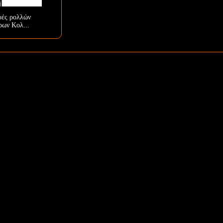
υές ρολλών
ρων Κολ...