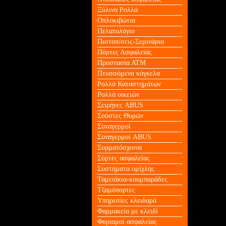
Ξύλινα Ρολλά
Οπλοκιβώτια
Πελατολόγιο
Πιστοπ/σεις-Σεμινάρια
Πόρτες Ασφαλείας
Προστασία ΑΤΜ
Πτυσσόμενα κάγκελα
Ρολλά Καταστημάτων
Ρολλά οικειών
Σειρήνες ABUS
Σούστες Θυρών
Συναγερμοί
Συναγερμοί ABUS
Συρματόσχοινα
Σύρτες ασφαλείας
Συστήματα ομίχλης
Ταμειάκια-κουμπαράδες
Τζαμόπορτες
Υπηρεσίες κλειδαρά
Φαρμακεία με κλειδί
Φοριαμοί ασφαλείας