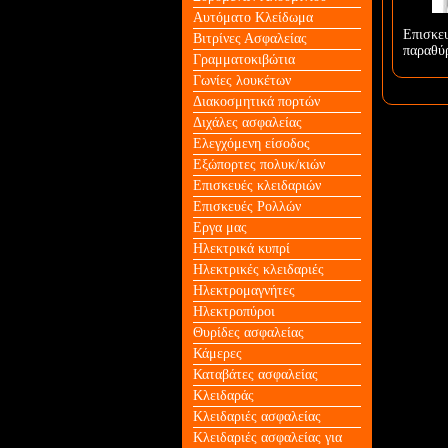
Αυτόματο Κλείδωμα
Επισκε
Βιτρίνες Ασφαλείας
παραθύ
Γραμματοκιβώτια
Γωνίες λουκέτων
Διακοσμητικά πορτών
Διχάλες ασφαλείας
Ελεγχόμενη είσοδος
Εξώπορτες πολυκ/κιών
Επισκευές κλειδαριών
Επισκευές Ρολλών
Εργα μας
Ηλεκτρικά κυπρί
Ηλεκτρικές κλειδαριές
Ηλεκτρομαγνήτες
Ηλεκτροπύροι
Θυρίδες ασφαλείας
Κάμερες
Καταβάτες ασφαλείας
Κλειδαράς
Κλειδαριές ασφαλείας
Κλειδαριές ασφαλείας για