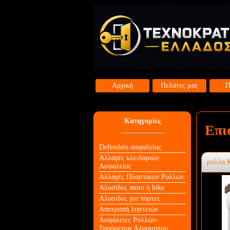
Αρχική
Πελάτες μας
Π
Κατηγορίες
Επι
Defenders ασφαλείας
Αλλαγές κλειδαριών
ρολλα
Aσφαλείας
Αλλαγές Πλαστικών Ρολλών
Αλυσίδες moto ή bike
Αλυσίδες για πόρτες
Αποτροπή ληστειών
Ασφάλειες Ρολλών-
Συρόμενων Αλουμινίου