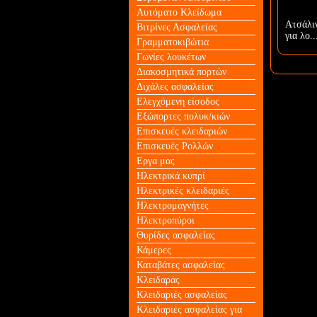
Αυτόματο Κλείδωμα
Aτσάλι
Βιτρίνες Ασφαλείας
για λο..
Γραμματοκιβώτια
Γωνίες λουκέτων
Διακοσμητικά πορτών
Διχάλες ασφαλείας
Ελεγχόμενη είσοδος
Εξώπορτες πολυκ/κιών
Επισκευές κλειδαριών
Επισκευές Ρολλών
Εργα μας
Ηλεκτρικά κυπρί
Ηλεκτρικές κλειδαριές
Ηλεκτρομαγνήτες
Ηλεκτροπύροι
Θυρίδες ασφαλείας
Κάμερες
Καταβάτες ασφαλείας
Κλειδαράς
Κλειδαριές ασφαλείας
Κλειδαριές ασφαλείας για