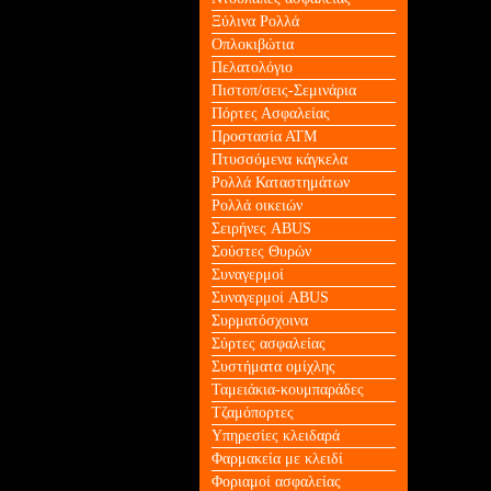
Ξύλινα Ρολλά
Οπλοκιβώτια
Πελατολόγιο
Πιστοπ/σεις-Σεμινάρια
Πόρτες Ασφαλείας
Προστασία ΑΤΜ
Πτυσσόμενα κάγκελα
Ρολλά Καταστημάτων
Ρολλά οικειών
Σειρήνες ABUS
Σούστες Θυρών
Συναγερμοί
Συναγερμοί ABUS
Συρματόσχοινα
Σύρτες ασφαλείας
Συστήματα ομίχλης
Ταμειάκια-κουμπαράδες
Τζαμόπορτες
Υπηρεσίες κλειδαρά
Φαρμακεία με κλειδί
Φοριαμοί ασφαλείας