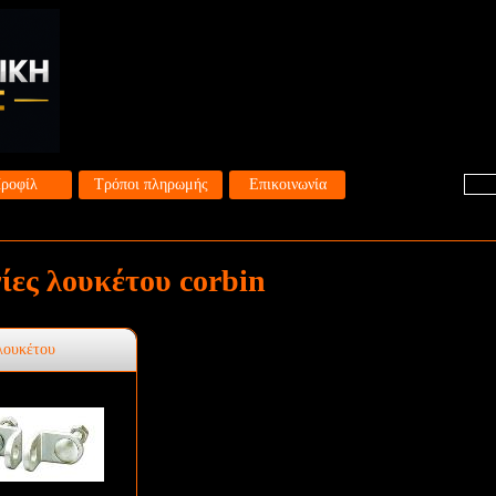
ροφίλ
Τρόποι πληρωμής
Επικοινωνία
ίες λουκέτου corbin
λουκέτου