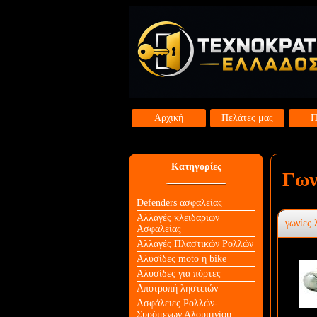
Αρχική
Πελάτες μας
Π
Κατηγορίες
Γων
Defenders ασφαλείας
Αλλαγές κλειδαριών
γωνίες 
Aσφαλείας
Αλλαγές Πλαστικών Ρολλών
Αλυσίδες moto ή bike
Αλυσίδες για πόρτες
Αποτροπή ληστειών
Ασφάλειες Ρολλών-
Συρόμενων Αλουμινίου