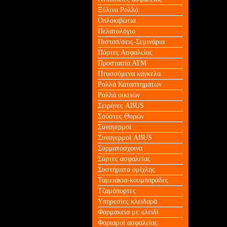
Ξύλινα Ρολλά
Οπλοκιβώτια
Πελατολόγιο
Πιστοπ/σεις-Σεμινάρια
Πόρτες Ασφαλείας
Προστασία ΑΤΜ
Πτυσσόμενα κάγκελα
Ρολλά Καταστημάτων
Ρολλά οικειών
Σειρήνες ABUS
Σούστες Θυρών
Συναγερμοί
Συναγερμοί ABUS
Συρματόσχοινα
Σύρτες ασφαλείας
Συστήματα ομίχλης
Ταμειάκια-κουμπαράδες
Τζαμόπορτες
Υπηρεσίες κλειδαρά
Φαρμακεία με κλειδί
Φοριαμοί ασφαλείας