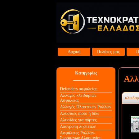
Αρχική
Πελάτες μας
Π
Κατηγορίες
Αλλ
Defenders ασφαλείας
Αλλαγές κλειδαριών
κλειδαρ
Aσφαλείας
Αλλαγές Πλαστικών Ρολλών
Αλυσίδες moto ή bike
Αλυσίδες για πόρτες
Αποτροπή ληστειών
Ασφάλειες Ρολλών-
Συρόμενων Αλουμινίου