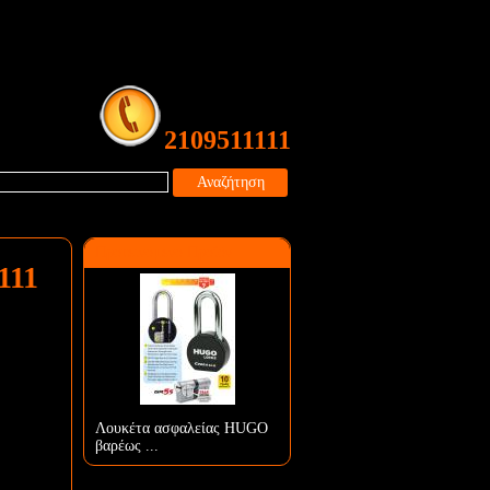
2109511111
Αναζήτηση
Προτεινόμενο Προϊόν
111
Λουκέτα ασφαλείας HUGO
βαρέως ...