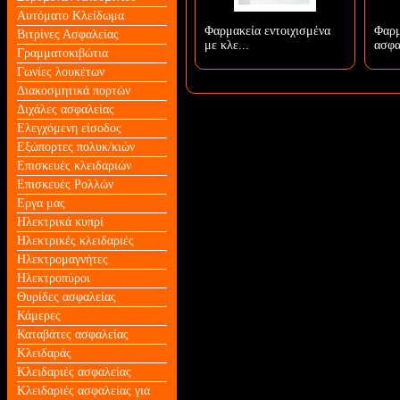
Αυτόματο Κλείδωμα
Φαρμακεία εντοιχισμένα
Φαρμ
Βιτρίνες Ασφαλείας
με κλε...
ασφα
Γραμματοκιβώτια
Γωνίες λουκέτων
Διακοσμητικά πορτών
Διχάλες ασφαλείας
Ελεγχόμενη είσοδος
Εξώπορτες πολυκ/κιών
Επισκευές κλειδαριών
Επισκευές Ρολλών
Εργα μας
Ηλεκτρικά κυπρί
Ηλεκτρικές κλειδαριές
Ηλεκτρομαγνήτες
Ηλεκτροπύροι
Θυρίδες ασφαλείας
Κάμερες
Καταβάτες ασφαλείας
Κλειδαράς
Κλειδαριές ασφαλείας
Κλειδαριές ασφαλείας για