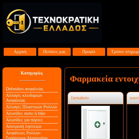
Αρχική
Πελάτες μας
Προφίλ
Τρόποι πληρωμ
Κατηγορίες
Φαρμακεία εντοιχ
Defenders ασφαλείας
Αλλαγές κλειδαριών
farmakeio
κουτ
Aσφαλείας
Αλλαγές Πλαστικών Ρολλών
Αλυσίδες moto ή bike
Αλυσίδες για πόρτες
Αποτροπή ληστειών
Ασφάλειες Ρολλών-
Συρόμενων Αλουμινίου