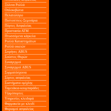
Ξύλινα Ρολλά
Οπλοκιβώτια
Πελατολόγιο
Πιστοπ/σεις-Σεμινάρια
Πόρτες Ασφαλείας
Προστασία ΑΤΜ
Πτυσσόμενα κάγκελα
Ρολλά Καταστημάτων
Ρολλά οικειών
Σειρήνες ABUS
Σούστες Θυρών
Συναγερμοί
Συναγερμοί ABUS
Συρματόσχοινα
Σύρτες ασφαλείας
Συστήματα ομίχλης
Ταμειάκια-κουμπαράδες
Τζαμόπορτες
Υπηρεσίες κλειδαρά
Φαρμακεία με κλειδί
Φοριαμοί ασφαλείας